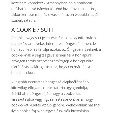
kezelésre vonatkozik. Amennyiben ön a honlapon
található, külső irányba történő hivatkozásra kattint,
akkor keresse meg és olvassa át azon weboldal saját
szabályzatát is.
A COOKIE / SÜTI
A cookie vagy süti jelentése: file-ok vagy információ
darabkák, amelyeket internetes böngészője ment le
honlapunkról és tárolja azokat az Ön gépén. Ezeknek a
cookie-knak a segítségével ismeri fel a honlapunk
anyagait tároló szerver számítógép a honlapunkra
történő visszalátogatásakor, hogy Ön már járt a
honlapjainkon.
A legtöbb internetes böngésző alapbeállításából
kifolyólag elfogad cookie-kat. Ha úgy gondolja,
átállíthatja böngészőjét, hogy a cookie-kat
visszautasítsa vagy figyelmeztesse Önt arra, hogy
cookie-kat küldtek az Ön gépére. Weboldalunk használ
ilyen cookie fájlokat, egyes funkciók biztosítása