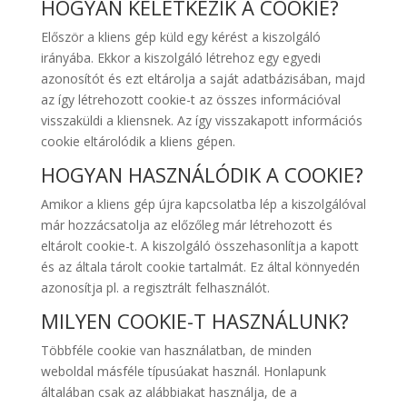
HOGYAN KELETKEZIK A COOKIE?
Először a kliens gép küld egy kérést a kiszolgáló
irányába. Ekkor a kiszolgáló létrehoz egy egyedi
azonosítót és ezt eltárolja a saját adatbázisában, majd
az így létrehozott cookie-t az összes információval
visszaküldi a kliensnek. Az így visszakapott információs
cookie eltárolódik a kliens gépen.
HOGYAN HASZNÁLÓDIK A COOKIE?
Amikor a kliens gép újra kapcsolatba lép a kiszolgálóval
már hozzácsatolja az előzőleg már létrehozott és
eltárolt cookie-t. A kiszolgáló összehasonlítja a kapott
és az általa tárolt cookie tartalmát. Ez által könnyedén
azonosítja pl. a regisztrált felhasználót.
MILYEN COOKIE-T HASZNÁLUNK?
Többféle cookie van használatban, de minden
weboldal másféle típusúakat használ. Honlapunk
általában csak az alábbiakat használja, de a