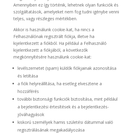
Amennyiben ez így történik, lehetnek olyan funkciók és
szolgáltatások, amelyeket nem fog tudni igénybe venni
teljes, vagy részleges mértékben.
Akkor is használunk cookie-kat, ha nincs a
Felhasználónak regisztrált fiókja, illetve ha
kijelentkezett a fiókból. Ha például a Felhasználó
kijelentkezett a fiókjából, a következők
megkönnyítésére használunk cookie-kat:
levélszemetet (spam) küldők fiókjainak azonosítása
és letiltása
a fiók helyreállítása, ha esetleg elvesztene a
hozzáférés
további biztonsági funkciók biztosítása, mint például
a bejelentkezési értesítések és a bejelentkezés-
jóváhagyások
kiskorú személyek hamis születési dátummal való
regisztrálásának megakadályozása