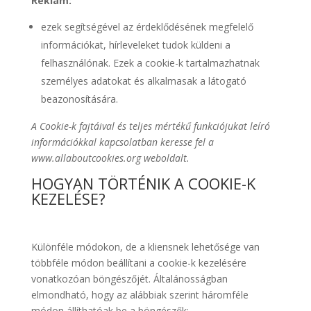
Reklám:
ezek segítségével az érdeklődésének megfelelő
információkat, hírleveleket tudok küldeni a
felhasználónak. Ezek a cookie-k tartalmazhatnak
személyes adatokat és alkalmasak a látogató
beazonosítására.
A Cookie-k fajtáival és teljes mértékű funkciójukat leíró
információkkal kapcsolatban keresse fel a
www.allaboutcookies.org weboldalt.
HOGYAN TÖRTÉNIK A COOKIE-K
KEZELÉSE?
Különféle módokon, de a kliensnek lehetősége van
többféle módon beállítani a cookie-k kezelésére
vonatkozóan böngészőjét. Általánosságban
elmondható, hogy az alábbiak szerint háromféle
módon állíthatóak be a böngészők: