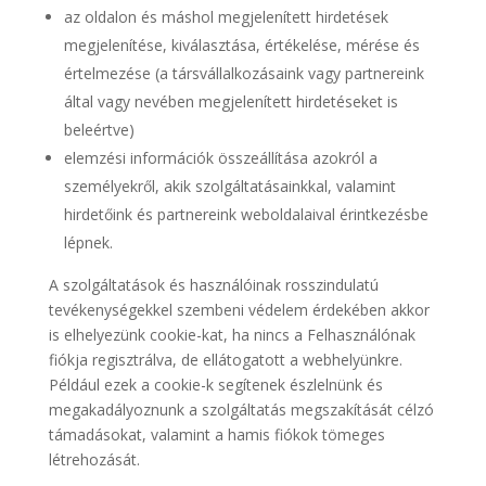
az oldalon és máshol megjelenített hirdetések
megjelenítése, kiválasztása, értékelése, mérése és
értelmezése (a társvállalkozásaink vagy partnereink
által vagy nevében megjelenített hirdetéseket is
beleértve)
elemzési információk összeállítása azokról a
személyekről, akik szolgáltatásainkkal, valamint
hirdetőink és partnereink weboldalaival érintkezésbe
lépnek.
A szolgáltatások és használóinak rosszindulatú
tevékenységekkel szembeni védelem érdekében akkor
is elhelyezünk cookie-kat, ha nincs a Felhasználónak
fiókja regisztrálva, de ellátogatott a webhelyünkre.
Például ezek a cookie-k segítenek észlelnünk és
megakadályoznunk a szolgáltatás megszakítását célzó
támadásokat, valamint a hamis fiókok tömeges
létrehozását.