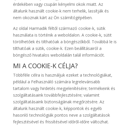
érdekében vagy csupán kényelmi okok miatt. Az
általunk használt cookie-k nem terhelik, lassítják és
nem okoznak kárt az Ön számítógépében.
Az oldal Harmadik féltől származó cookie-k, sütik
használata is történik a weboldalon. A cookie-k, sütit
törölhetőek és tilthatóak a böngészőkből. Továbbá le is
tilthatóak a sütik, cookie-k. Ezen beállításairól a
böngésző hivatalos weboldalán talál információt.
MI A COOKIE-K CÉLJA?
Többféle célra is használjuk ezeket a technológiákat,
például a Felhasználó számára legrelevánsabb
tartalom vagy hirdetés megjelenítésére; termékeink és
szolgáltatásaink továbbfejlesztésére; valamint
szolgáltatásaink biztonságának megőrzésére. Az
általunk használt cookie-k, képpontok és egyéb
hasonló technológiák pontos neve a szolgáltatások
fejlesztésével és frissítésével időről-időre változhat.